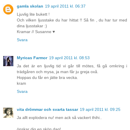
gamla skolan
19 april 2011 kl. 06:37
Ljuvlig lite bukett !
Och vilken ljusstake du har hittat !! Så fin , du har tur med
dina ljusstakar :)
Kramar // Susanne ♥
Svara
Myricas Farmor
19 april 2011 kl. 08:53
Ja det är en ljuvlig tid vi går till mötes, få gå omkring i
trädgåren och mysa, ja man får ju greja oxå.
Hoppas du får en jätte bra vecka.
kram
Svara
vita drömmar och svarta tassar
19 april 2011 kl. 09:25
Ja allt explodera nu! men ack så vackert thihi..
önskar dig en skön dag!