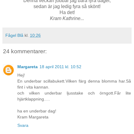
Denna veckan jobbar jag bara fyra dager,
sedan är jag ledig fyra så skönt!
Ha det!
Kram Kathrine...
Fågel Blå
kl.
10:26
24 kommentarer:
Margareta
18 april 2011 kl. 10:52
Hej!
En underbar scillabukett.Vilken färg denna blomma har.Så
fint i vita kannan.
och vilken underbar ljusstake och örngott.Får lite
hjärtklappning.....
ha en underbar dag!
Kram Margareta
Svara