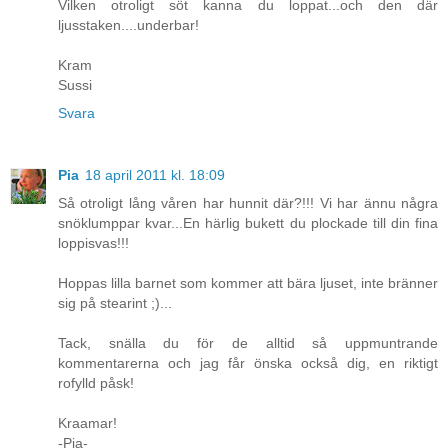
Vilken otroligt söt kanna du loppat...och den där
ljusstaken....underbar!
Kram
Sussi
Svara
Pia
18 april 2011 kl. 18:09
Så otroligt lång våren har hunnit där?!!! Vi har ännu några
snöklumppar kvar...En härlig bukett du plockade till din fina
loppisvas!!!
Hoppas lilla barnet som kommer att bära ljuset, inte bränner
sig på stearint ;)...
Tack, snälla du för de alltid så uppmuntrande
kommentarerna och jag får önska också dig, en riktigt
rofylld påsk!
Kraamar!
-Pia-