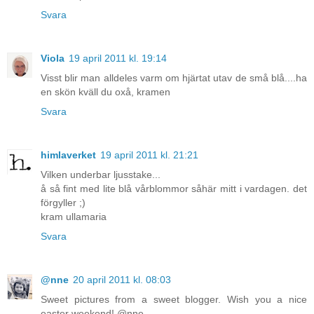
Svara
Viola
19 april 2011 kl. 19:14
Visst blir man alldeles varm om hjärtat utav de små blå....ha
en skön kväll du oxå, kramen
Svara
himlaverket
19 april 2011 kl. 21:21
Vilken underbar ljusstake...
å så fint med lite blå vårblommor såhär mitt i vardagen. det
förgyller ;)
kram ullamaria
Svara
@nne
20 april 2011 kl. 08:03
Sweet pictures from a sweet blogger. Wish you a nice
easter weekend! @nne