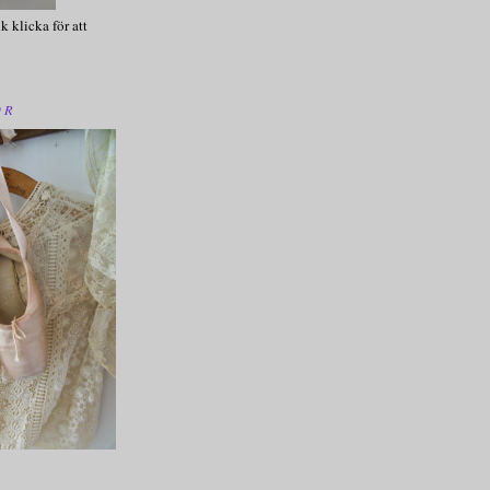
k klicka för att
OR