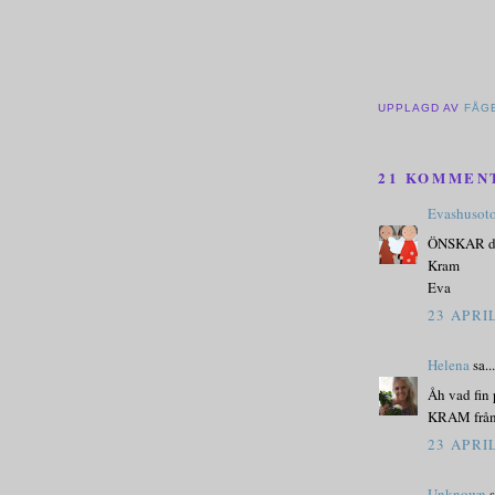
UPPLAGD AV
FÅG
21 KOMMEN
Evashusot
ÖNSKAR di
Kram
Eva
23 APRIL
Helena
sa...
Åh vad fin 
KRAM från
23 APRIL
Unknown
s