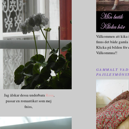
Välkommen att kika i
finns det både gamla 
Klicka på bilden för 
Välkommna!!
GAMMALT VAD
PAJSLEYMÖNS
Jag älskar dessa underbara
Rosa
,
passar en romantiker som mej
fniss,