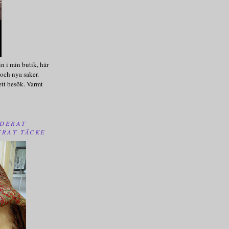
n i min butik, här
och nya saker.
ett besök. Varmt
DERAT
TRAT TÄCKE