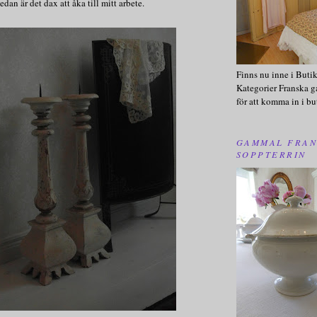
edan är det dax att åka till mitt arbete.
Finns nu inne i Buti
Kategorier Franska g
för att komma in i bu
GAMMAL FRAN
SOPPTERRIN