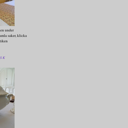
ken under
amla saker, klicka
tiken
SK