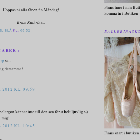
Finns inne i min Buti
Hoppas ni alla får en fin Måndag!
komma in i Butiken
Kram Kathrine...
BALLERINASK
EL BLÅ
KL.
09:52
TARER :
orp
sa...
g detsamma!
 2012 KL. 09:59
pelargon känner inte till den sen förut helt ljuvlig :-)
 mig!
 2012 KL. 10:45
Finns snart i butiken
a...