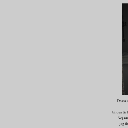
Dessa un
bilden är 
Nej nu
jag f