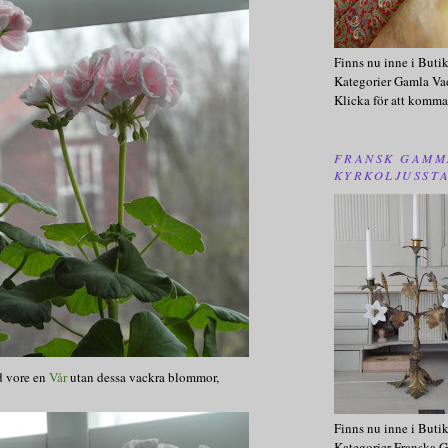
Finns nu inne i Buti
Kategorier Gamla Va
Klicka för att komma
FRANSK GAMM
KYRKOLJUSST
 vore en
Vår
utan dessa vackra blommor,
Finns nu inne i Buti
Kategorier Franska G