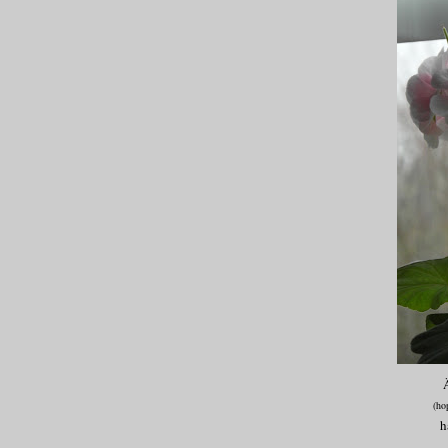
Ä
(hop
h