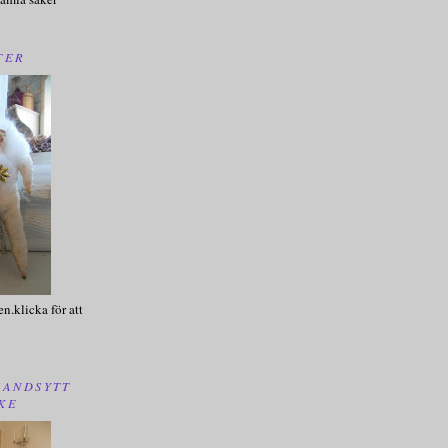
TER
en.klicka för att
HANDSYTT
KE