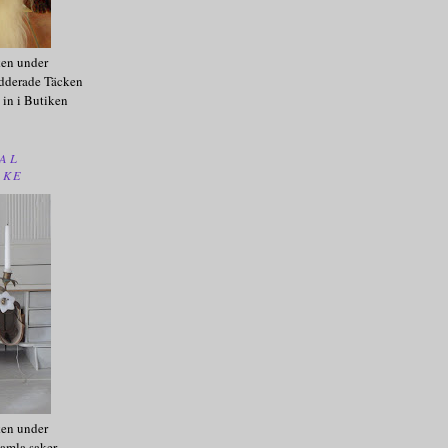
ken under
dderade Täcken
 in i Butiken
AL
AKE
ken under
amla saker