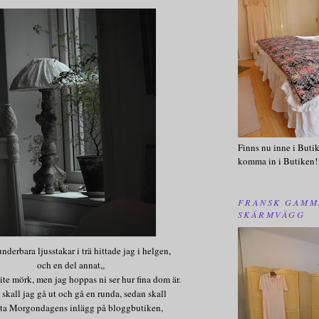
Finns nu inne i Butik
komma in i Butiken!
FRANSK GAMM
SKÄRMVÄGG
derbara ljusstakar i trä hittade jag i helgen,
och en del annat,,
lite mörk, men jag hoppas ni ser hur fina dom är.
 skall jag gå ut och gå en runda, sedan skall
ota Morgondagens inlägg på bloggbutiken,