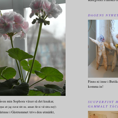
DAGENS NYHE
Finns ni inne i Butik
komma in!
ven min Sophora växer så det knakar,
SUUPERFINT 
GAMMALT TÄC
pas att jag stavat rätt nu, annars får ni väl rätta mej!)
ärinne i Gästrummet trivs den utmärkt,