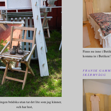
Finns nu inne i Butik
komma in i Butiken!
FRANSK GAMM
SKÄRMVÄGG
ngen brådska utan tar det lite som jag känner,
och har lust,