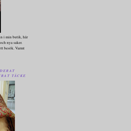
n i min butik, här
och nya saker.
ett besök. Varmt
DERAT
TRAT TÄCKE