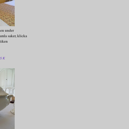
ken under
amla saker, klicka
tiken
SK