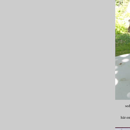
sed
här en