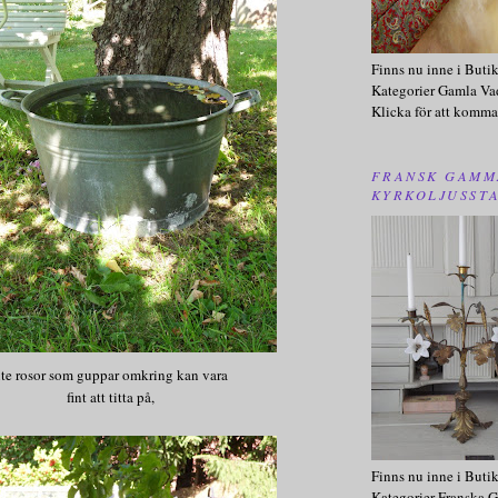
Finns nu inne i Buti
Kategorier Gamla Va
Klicka för att komma
FRANSK GAMM
KYRKOLJUSST
ite rosor som guppar omkring kan vara
fint att titta på,
Finns nu inne i Buti
Kategorier Franska G