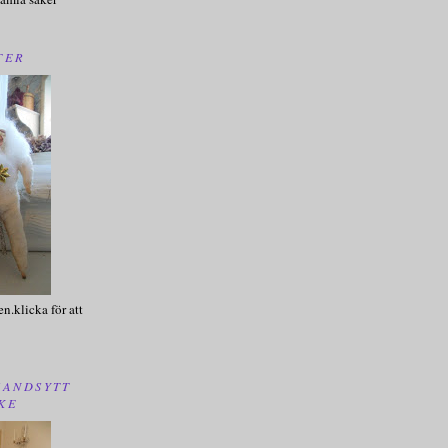
TER
en.klicka för att
HANDSYTT
KE