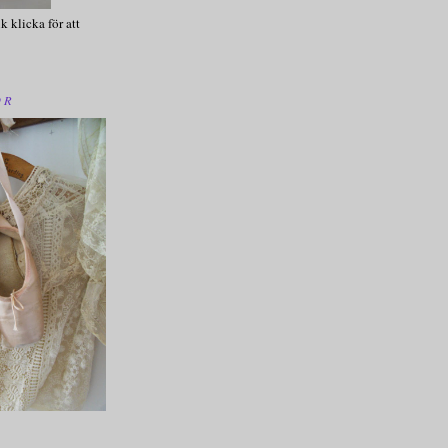
k klicka för att
OR