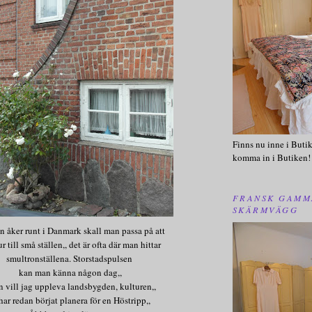
Finns nu inne i Butik
komma in i Butiken!
FRANSK GAMM
SKÄRMVÄGG
 åker runt i Danmark skall man passa på att
ur till små ställen,, det är ofta där man hittar
smultronställena. Storstadspulsen
kan man känna någon dag,,
n vill jag uppleva landsbygden, kulturen,,
har redan börjat planera för en Höstripp,,