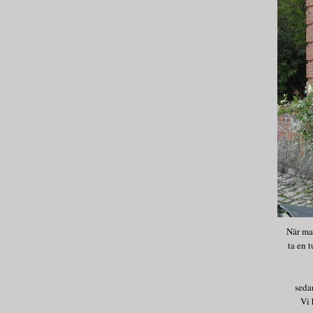
När man
ta en t
seda
Vi 