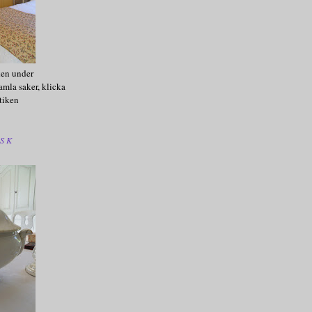
ken under
amla saker, klicka
tiken
SK