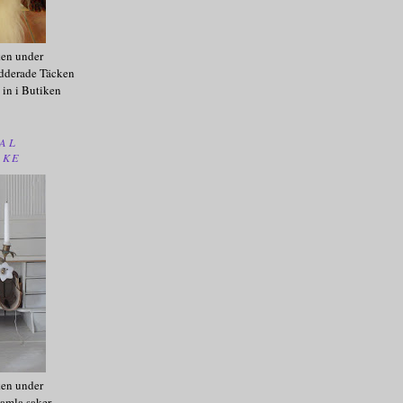
ken under
dderade Täcken
 in i Butiken
AL
AKE
ken under
amla saker