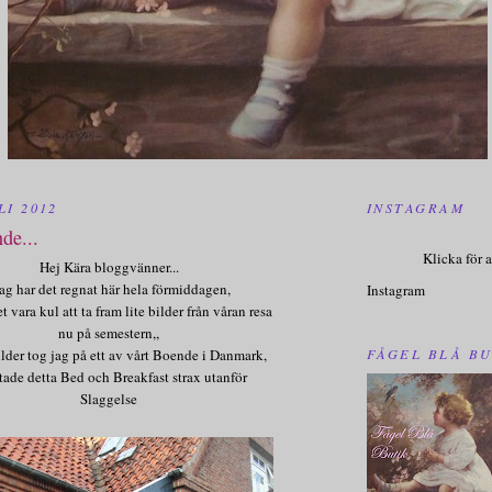
LI 2012
INSTAGRAM
de...
Klicka för a
Hej Kära bloggvänner...
ag har det regnat här hela förmiddagen,
Instagram
t vara kul att ta fram lite bilder från våran resa
nu på semestern,,
FÅGEL BLÅ BU
lder tog jag på ett av vårt Boende i Danmark,
ttade detta Bed och Breakfast strax utanför
Slaggelse