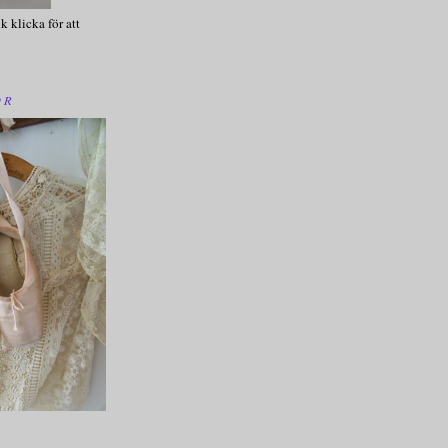
k klicka för att
OR