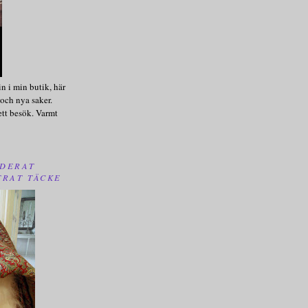
n i min butik, här
och nya saker.
ett besök. Varmt
DERAT
TRAT TÄCKE