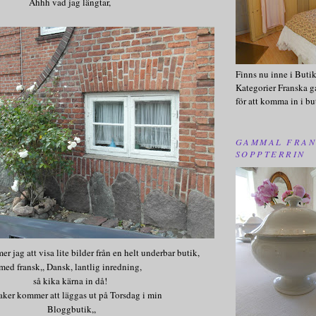
Åhhh vad jag längtar,
Finns nu inne i Buti
Kategorier Franska g
för att komma in i bu
GAMMAL FRAN
SOPPTERRIN
 jag att visa lite bilder från en helt underbar butik,
med fransk,, Dansk, lantlig inredning,
så kika kärna in då!
aker kommer att läggas ut på Torsdag i min
Bloggbutik,,