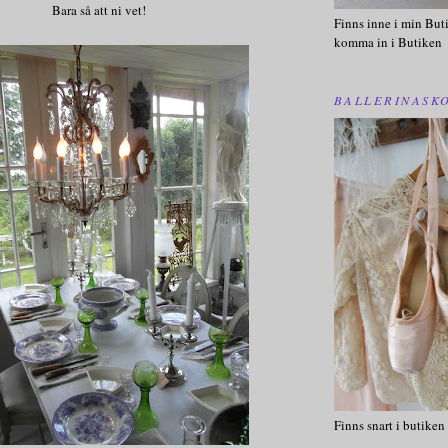
Bara så att ni vet!
Finns inne i min Buti
komma in i Butiken
BALLERINASK
Finns snart i butiken