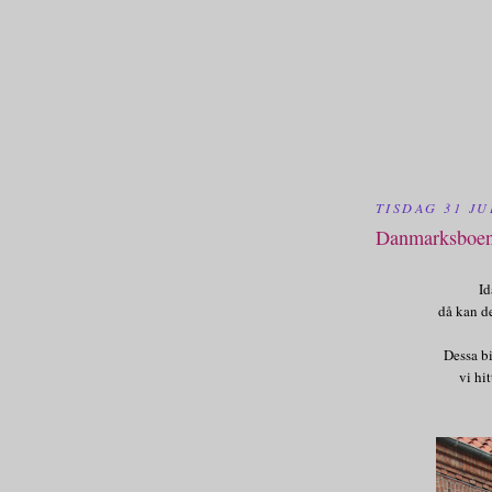
TISDAG 31 JU
Danmarksboen
Id
då kan de
Dessa bi
vi hi