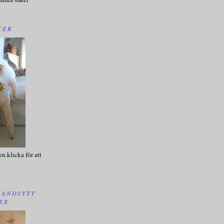
TER
en.klicka för att
HANDSYTT
KE