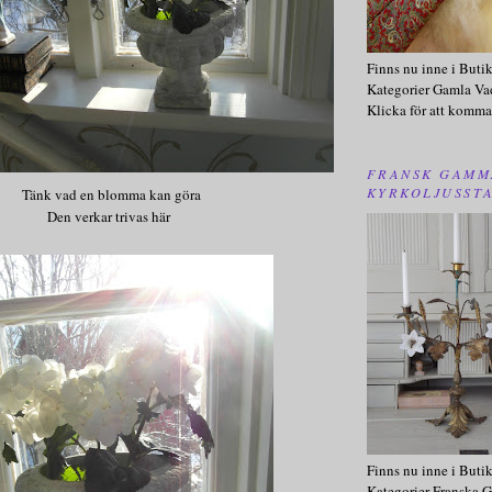
Finns nu inne i Buti
Kategorier Gamla Va
Klicka för att komma
FRANSK GAMM
KYRKOLJUSST
Tänk vad en blomma kan göra
Den verkar trivas här
Finns nu inne i Buti
Kategorier Franska G