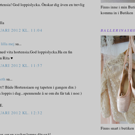
tensia! God loppislycka. Önskar dig även en trevlig
Finns inne i min Buti
komma in i Butiken
lla
UARI 2012 KL. 11:04
BALLERINASK
lilla mej
sa...
med vita hortensia.God loppislycka.Ha en fin
m Rita ♥
UARI 2012 KL. 11:57
beth
sa...
t!! Både Hortensiaen og tapeten i gangen din:)
 loppis i dag...spennende å se om du får tak i noe:)
E.
UARI 2012 KL. 12:32
Finns snart i butiken
har, ser en vacker lampa där oxå!