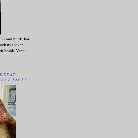
n i min butik, här
och nya saker.
ett besök. Varmt
DERAT
TRAT TÄCKE