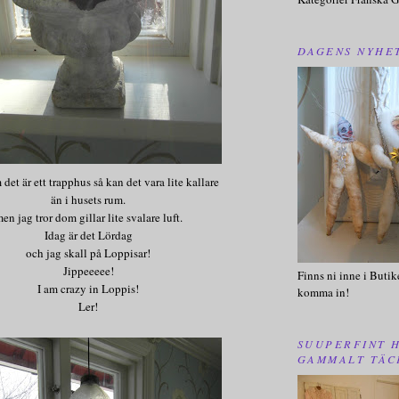
DAGENS NYHE
det är ett trapphus så kan det vara lite kallare
än i husets rum.
en jag tror dom gillar lite svalare luft.
Idag är det Lördag
och jag skall på Loppisar!
Jippeeeee!
Finns ni inne i Butik
I am crazy in Loppis!
komma in!
Ler!
SUUPERFINT 
GAMMALT TÄC