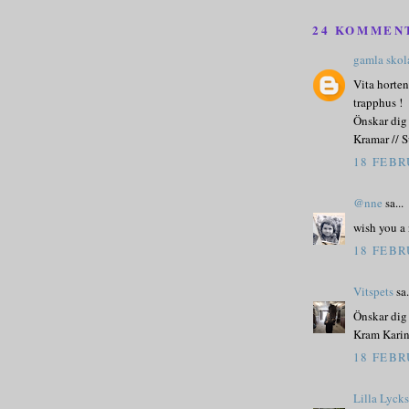
24 KOMMEN
gamla sko
Vita horten
trapphus !
Önskar dig
Kramar // 
18 FEBR
@nne
sa...
wish you a
18 FEBR
Vitspets
sa.
Önskar dig 
Kram Kari
18 FEBR
Lilla Lyck