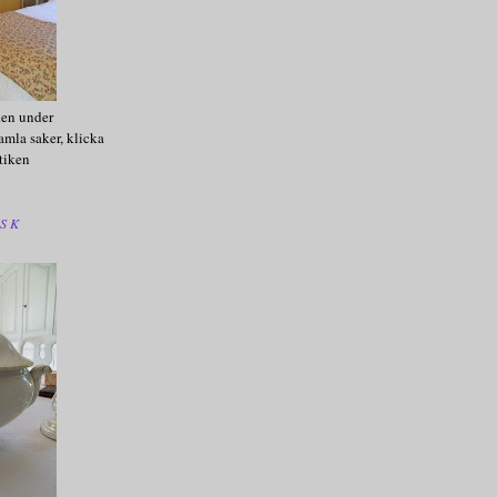
ken under
amla saker, klicka
tiken
SK