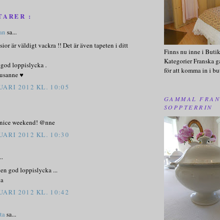
TARER :
lan
sa...
sior är väldigt vackra !! Det är även tapeten i ditt
Finns nu inne i Buti
Kategorier Franska g
 god loppislycka .
för att komma in i bu
Susanne ♥
UARI 2012 KL. 10:05
GAMMAL FRAN
SOPPTERRIN
 nice weekend! @nne
UARI 2012 KL. 10:30
..
en god loppislycka ...
na
UARI 2012 KL. 10:42
sta
sa...