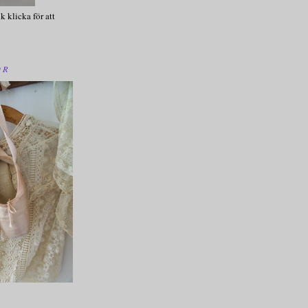
k klicka för att
OR