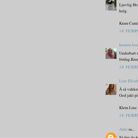
Ljuvlig Hor
helg.
Kram Cami
18 FEBR
hemma hos 
Underbart 
lördag.Kra
18 FEBR
Line Elisa
Å så vakker
God jakt på
Klem Line 
18 FEBR
Anki
sa...
Så fint du 