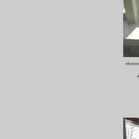
eftersom 
m