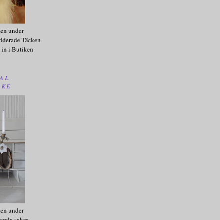
ken under
dderade Täcken
 in i Butiken
AL
AKE
ken under
amla saker