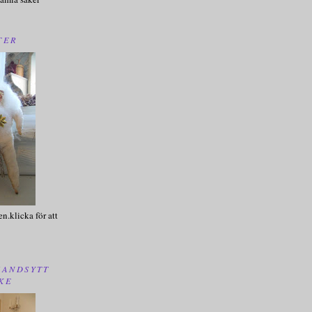
TER
en.klicka för att
HANDSYTT
KE