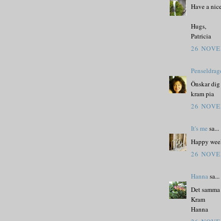
Have a nic
Hugs,
Patricia
26 NOVE
Penseldrag
Önskar dig 
kram pia
26 NOVE
It's me
sa...
Happy weeken
26 NOVE
Hanna
sa...
Det samma t
Kram
Hanna