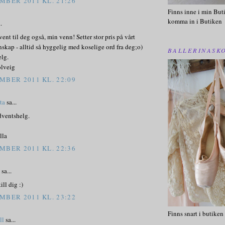
MBER 2011 KL. 21:26
Finns inne i min Buti
komma in i Butiken
.
vent til deg også, min venn! Setter stor pris på vårt
kap - alltid så hyggelig med koselige ord fra deg;o)
BALLERINASK
elg.
olveig
MBER 2011 KL. 22:09
sta
sa...
dventshelg.
lla
MBER 2011 KL. 22:36
n
sa...
ll dig :)
MBER 2011 KL. 23:22
Finns snart i butiken
ll
sa...