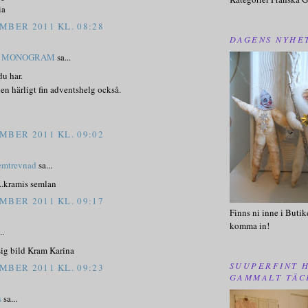
ia
MBER 2011 KL. 08:28
DAGENS NYHE
T MONOGRAM
sa...
du har.
en härligt fin adventshelg också.
MBER 2011 KL. 09:02
emtrevnad
sa...
..kramis semlan
MBER 2011 KL. 09:17
Finns ni inne i Butik
komma in!
..
ig bild Kram Karina
SUUPERFINT 
MBER 2011 KL. 09:23
GAMMALT TÄC
s
sa...