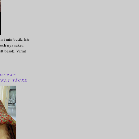
n i min butik, här
och nya saker.
ett besök. Varmt
DERAT
TRAT TÄCKE