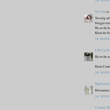
26 NOVE
Solveig
sa..
Trivelig ad
bloggevenns
Ha en fin h
Klem fra S
26 NOVE
Lilla Lyck
Ha en fin a
Kram Cami
26 NOVE
Hagbacke
Detsamma ti
26 NOVE
Country Hi