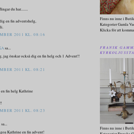
ingar du har........
Finns nu inne i Buti
dig en fin adventshelg,
Kategorier Gamla Va
i.
Klicka för att komma
MBER 2011 KL. 08:16
FRANSK GAMM
KA
sa...
KYRKOLJUSST
, jag önskar också dig en fin helg och 1 Advent!!
MBER 2011 KL. 08:21
en fin helg Kathrine
!
MBER 2011 KL. 08:23
n
sa...
Finns nu inne i Buti
goa Kathrine en fin advent!
Kategorier Franska G