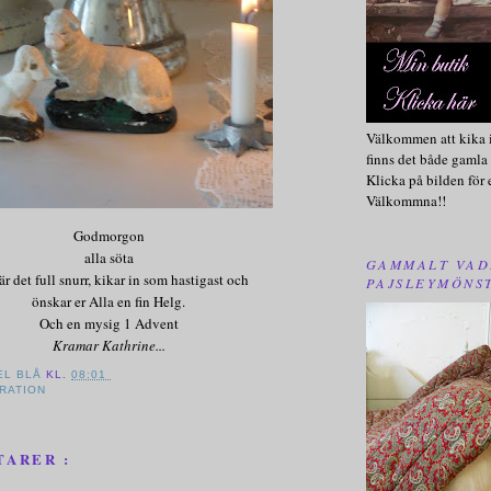
Välkommen att kika i
finns det både gamla 
Klicka på bilden för 
Välkommna!!
Godmorgon
alla söta
GAMMALT VAD
är det full snurr, kikar in som hastigast och
PAJSLEYMÖNS
önskar er Alla en fin Helg.
Och en mysig 1 Advent
Kramar Kathrine...
EL BLÅ
KL.
08:01
IRATION
TARER :