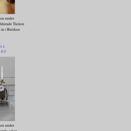
ken under
dderade Täcken
 in i Butiken
AL
AKE
ken under
amla saker