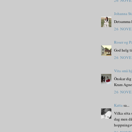
26 NOVE
Johanna St
Detsamma hä
26 NOVE
Roser og P
God helg ti
26 NOVE
Vita små h
Önskar dig 
Kram Agne
26 NOVE
Katta
sa...
Vilka söta 
dag men då 
hoppningsv