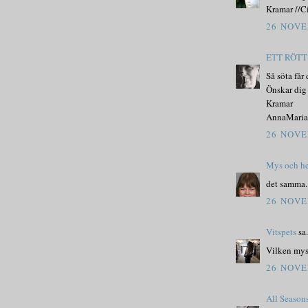
Kramar //C
26 NOVE
ETT RÖT
Så söta får 
Önskar dig 
Kramar
AnnaMaria
26 NOVE
Mys och h
det samma.
26 NOVE
Vitspets
sa.
Vilken mys
26 NOVE
All Season