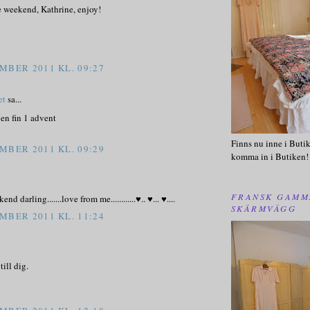
e weekend, Kathrine, enjoy!
MBER 2011 KL. 09:27
et
sa...
en fin 1 advent
Finns nu inne i Butik
MBER 2011 KL. 09:29
komma in i Butiken!
FRANSK GAMM
d darling.......love from me............♥.. ♥... ♥....
SKÄRMVÄGG
MBER 2011 KL. 11:24
ill dig.