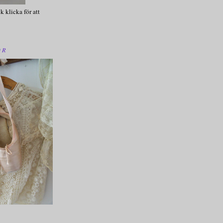
k klicka för att
OR