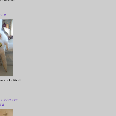
TER
en.klicka för att
HANDSYTT
KE