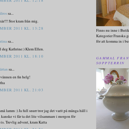
MBER 2011 KL. 12:18
ålros
sa...
r!!! Stor kram från mig.
MBER 2011 KL. 13:28
Finns nu inne i Buti
Kategorier Franska g
för att komma in i bu
atina
sa...
l deg Kathrine:) Klem Ellen.
MBER 2011 KL. 18:10
GAMMAL FRAN
SOPPTERRIN
järtan
sa...
vännen en fin helg!
tha
MBER 2011 KL. 21:03
små lamm :) Ja full snurr tror jag det varit på många håll i
kanske vi får ta det lite vilsammare i morgon för
is. Trevlig advent, kram Katta