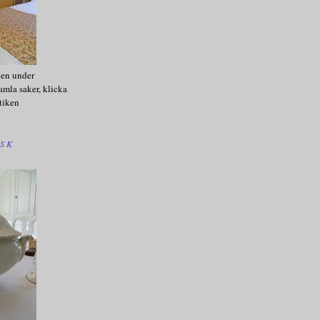
ken under
amla saker, klicka
tiken
SK