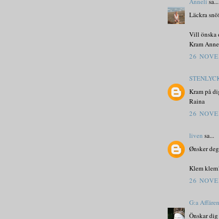
Anneli
sa...
Läckra snöfl
Vill önska 
Kram Annel
26 NOVE
STENLYC
Kram på dig
Raina
26 NOVE
liven
sa...
Ønsker deg 
Klem klem!
26 NOVE
G:a Affäre
Önskar dig 