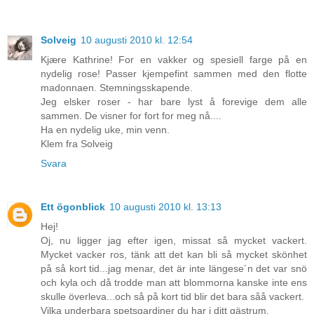
Solveig
10 augusti 2010 kl. 12:54
Kjære Kathrine! For en vakker og spesiell farge på en
nydelig rose! Passer kjempefint sammen med den flotte
madonnaen. Stemningsskapende.
Jeg elsker roser - har bare lyst å forevige dem alle
sammen. De visner for fort for meg nå....
Ha en nydelig uke, min venn.
Klem fra Solveig
Svara
Ett ögonblick
10 augusti 2010 kl. 13:13
Hej!
Oj, nu ligger jag efter igen, missat så mycket vackert.
Mycket vacker ros, tänk att det kan bli så mycket skönhet
på så kort tid...jag menar, det är inte längese´n det var snö
och kyla och då trodde man att blommorna kanske inte ens
skulle överleva...och så på kort tid blir det bara såå vackert.
Vilka underbara spetsgardiner du har i ditt gästrum.