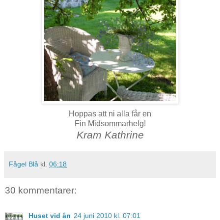
Hoppas att ni alla får en
Fin Midsommarhelg!
Kram Kathrine
Fågel Blå
kl.
06:18
30 kommentarer:
Huset vid ån
24 juni 2010 kl. 07:01