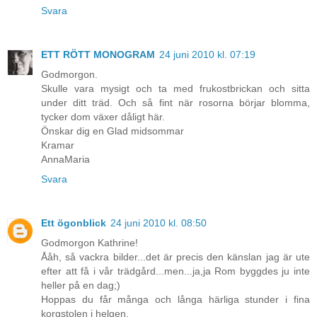
Svara
ETT RÖTT MONOGRAM
24 juni 2010 kl. 07:19
Godmorgon.
Skulle vara mysigt och ta med frukostbrickan och sitta
under ditt träd. Och så fint när rosorna börjar blomma,
tycker dom växer dåligt här.
Önskar dig en Glad midsommar
Kramar
AnnaMaria
Svara
Ett ögonblick
24 juni 2010 kl. 08:50
Godmorgon Kathrine!
Ååh, så vackra bilder...det är precis den känslan jag är ute
efter att få i vår trädgård...men...ja,ja Rom byggdes ju inte
heller på en dag;)
Hoppas du får många och långa härliga stunder i fina
korgstolen i helgen.