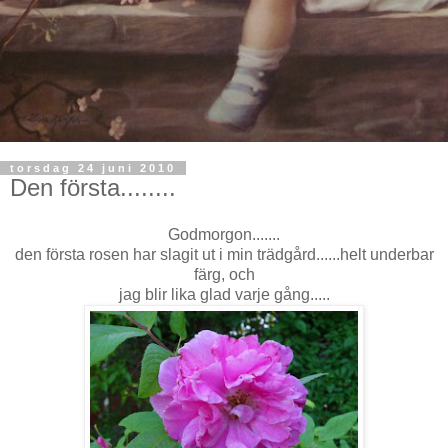
torsdag 24 juni 2010
Den första........
Godmorgon.......
den första rosen har slagit ut i min trädgård......helt underbar
färg, och
jag blir lika glad varje gång.....