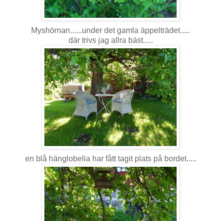
Myshörnan......under det gamla äppelträdet.....
där trivs jag allra bäst.....
en blå hänglobelia har fått tagit plats på bordet.....