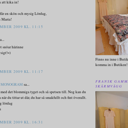
att kika in!
får en skön och mysig Lördag,
n Maria!
MBER 2009 KL. 11:15
a...
det snöar härinne
sigt!=)
Finns nu inne i Butik
komma in i Butiken!
MBER 2009 KL. 11:17
FRANSK GAMM
T MONOGRAM
sa...
SKÄRMVÄGG
t med det blommiga tyget och så spetsen till. Nog kan du
är du tittar ut där, du har så smakfullt och fint överallt.
g lördag
n
MBER 2009 KL. 16:31