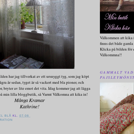
Välkommen att kika i
finns det både gamla 
Klicka på bilden för 
Välkommna!!
GAMMALT VAD
lden har jag tillverkat av ett ursnyggt tyg, som jag köpt
PAJSLEYMÖNS
ågra år sedan, tyget är så vackert med bla pioner, och
 bryter av lite emot det vita. Idag kommer jag att lägga
 på min lilla bloggbutik, så Varmt Välkomna att kika in!
Många Kramar
Kathrine!
EL BLÅ
KL.
07:06
IRATION