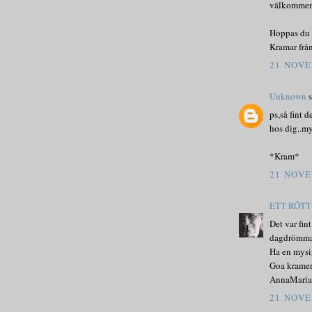
välkommen 
Hoppas du 
Kramar frå
21 NOVE
Unknown
s
ps,så fint 
hos dig..my
*Kram*
21 NOVE
ETT RÖT
Det var fin
dagdrömma n
Ha en mysi
Goa krame
AnnaMaria
21 NOVE