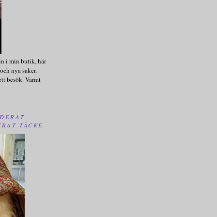
n i min butik, här
och nya saker.
ett besök. Varmt
DERAT
TRAT TÄCKE