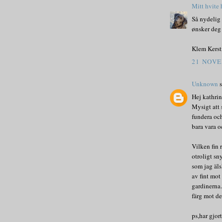
Mitt hvite
Så nydelig 
ønsker deg 
Klem Kerst
21 NOVE
Unknown
s
Hej kathrin
Mysigt att s
fundera oc
bara vara o
Vilken fin 
otroligt sn
som jag äls
av fint mot
gardinerna.
färg mot de
ps,har gjor