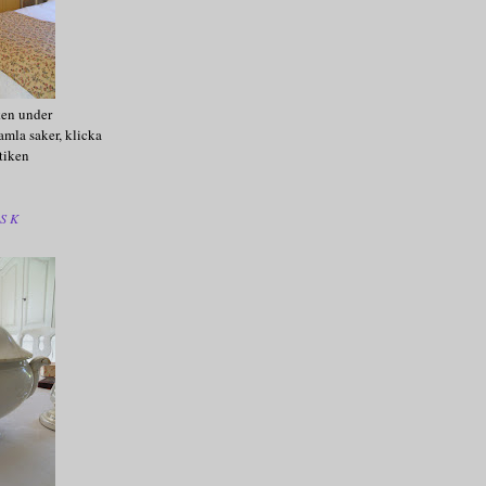
ken under
amla saker, klicka
tiken
SK