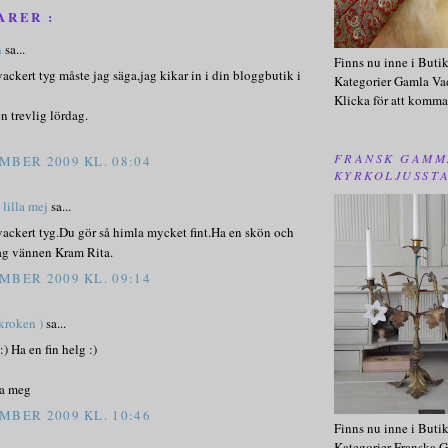
ARER :
n
sa...
Finns nu inne i Buti
ackert tyg måste jag säga,jag kikar in i din bloggbutik i
Kategorier Gamla Va
Klicka för att komma
n trevlig lördag.
FRANSK GAMM
MBER 2009 KL. 08:04
KYRKOLJUSST
lilla mej
sa...
vackert tyg.Du gör så himla mycket fint.Ha en skön och
dag vännen Kram Rita.
MBER 2009 KL. 09:14
ekroken )
sa...
:) Ha en fin helg :)
ra meg
MBER 2009 KL. 10:46
Finns nu inne i Buti
Kategorier Franska G