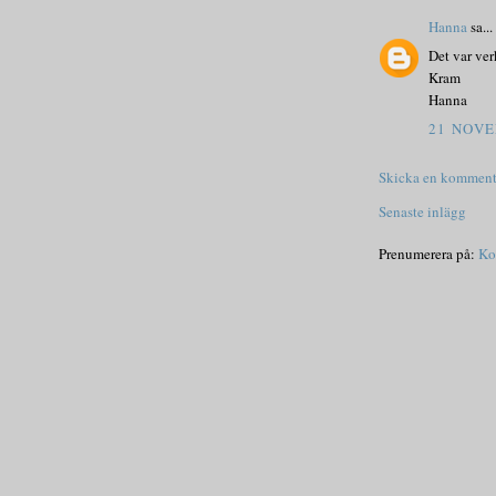
Hanna
sa...
Det var ver
Kram
Hanna
21 NOVE
Skicka en komment
Senaste inlägg
Prenumerera på:
Ko