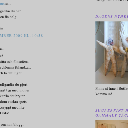
 hus
sa...
gardin du har...
DAGENS NYHE
en fin helg..
in
MBER 2009 KL. 10:58
a...
e!
itta och filosofera,
h drömma ibland..att
ch ta det lugnt.
rullgardin du gjort
Finns ni inne i Butik
yggt tyg med pioner
komma in!
kar!Ja det bryter
 dom vackra spets-
.snyggt med lite
SUUPERFINT 
t vita!
GAMMALT TÄC
t om min blogg,