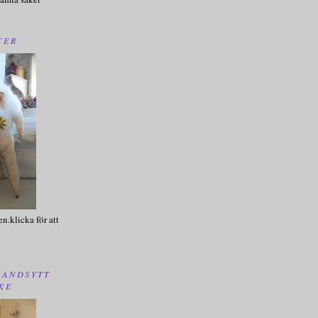
TER
en.klicka för att
HANDSYTT
KE