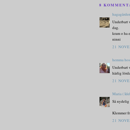
8 KOMMENT
hagagårde
Underbart v
dag.
kram o ha e
ninni
21 NOVE
hemma hos 
Underbart 
härlig lör
21 NOVE
Maria ( Id
Så nydelig 
Klemmer f
21 NOVE