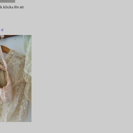
k klicka för att
OR