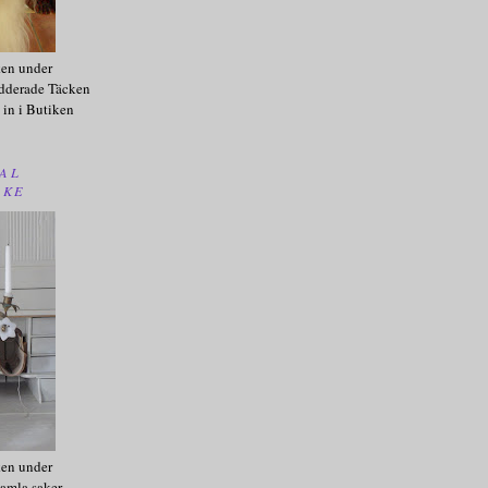
ken under
dderade Täcken
 in i Butiken
AL
AKE
ken under
amla saker