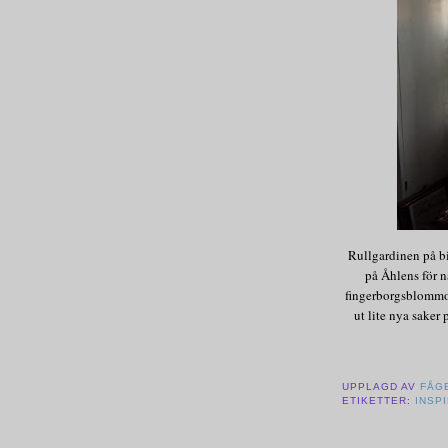
Rullgardinen på bi
på Åhlens för n
fingerborgsblommor,
ut lite nya saker
UPPLAGD AV
FÅG
ETIKETTER:
INSP